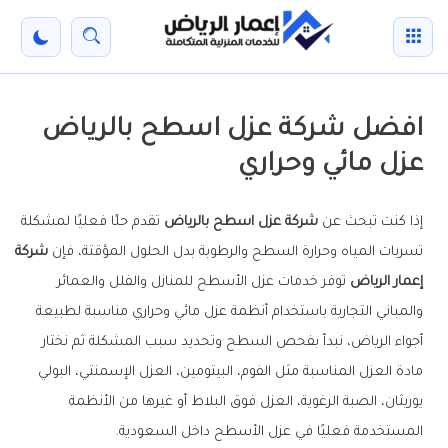
خطي
القائمة
بحث
تفعيل
لى
الوضع
لمحتوى
لرئيسي
الليل
افضل شركة عزل اسطح بالرياض
عزل مائي وحراري
إذا كنت تبحث عن
شركة عزل اسطح بالرياض
تقدم حلًا فعليًا لمشكلة
تسربات المياه وحرارة السطح والرطوبة بدل الحلول المؤقتة، فإن
شركة
إعمار الرياض
توفر خدمات عزل الأسطح للمنازل والفلل والعمائر
والمباني التجارية باستخدام أنظمة عزل مائي وحراري مناسبة لطبيعة
أجواء الرياض، نبدأ بفحص السطح وتحديد سبب المشكلة ثم نختار
مادة العزل المناسبة مثل الفوم، البيتومين، العزل الإسمنتي، البولي
يوريثان، الصبة الرغوية، العزل فوق البلاط أو غيرها من الأنظمة
المستخدمة فعليًا في عزل الأسطح داخل السعودية.